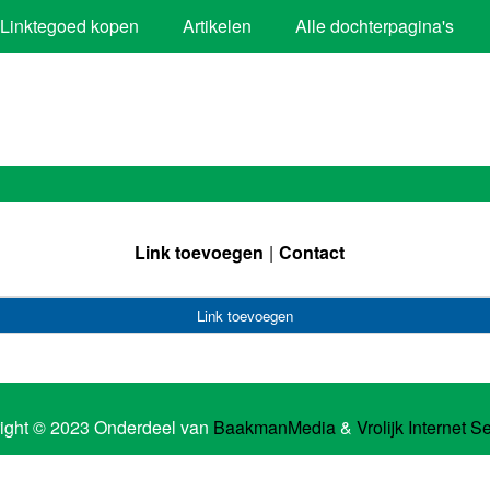
Linktegoed kopen
Artikelen
Alle dochterpagina's
Link toevoegen
Contact
Link toevoegen
ight © 2023 Onderdeel van
BaakmanMedia
&
Vrolijk Internet S